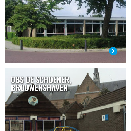
elkaar belangrijk. Dat is niet alleen iets wat we de kinderen
leren, maar ook hoe ons schoolteam te werk gaat.
Ons ruime schoolgebouw is gebouwd in 1972 en ligt
centraal in Oosterland.
LEES MEER
OBS DE SCHOENER,
OBS DE SCHOENER, BROUWERSHAVEN
BROUWERSHAVEN
De Schoener is een openbare school waar alle leerlingen
welkom zijn. Een uitgelezen kans om van en over elkaar te
leren.
LEES MEER