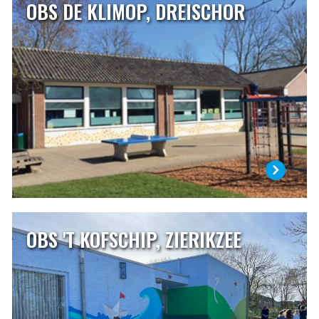
OBS DE KLIMOP, DREISCHOR
OBS DE KLIMOP, DREISCHOR
OBS De Klimop is een dorpsschool van ongeveer 75
leerlingen in Dreischor. Onze school is een openbare
school die een centrale plaats inneemt binnen de
dorpsgemeenschap. Wij staan voor samen, verbindend,
liefdevol, vol vertrouwen en met plezier! Het motto van
onze school is: ‘Zorg voor elkaar!’
LEES MEER
OBS 'T KOFSCHIP, ZIERIKZEE
OBS 'T KOFSCHIP, ZIERIKZEE
’t Kofschip geeft kinderen de ruimte, ruimte om te groeien
en te ontwikkelen. Die ruimte willen wij zeker bieden aan
onze leerlingen, maar daarnaast ook aan onszelf. Onze
school is de plek waar iedereen leert. De basisschool is een
belangrijke tijd uit het leven van kinderen, maar ook van
hun ouders.