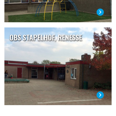
OBS STAPELHOF, RENESSE
OBS STAPELHOF, RENESSE
Onze school is gelegen in het centrum van Renesse aan de
Mauritsweg 10. Sinds enkele jaren werken wij steeds met
een leerlingaantal van rond de 80 leerlingen. We gaan er
vanuit dat met dit aantal er steeds met vier
combinatiegroepen gewerkt kan worden.
LEES MEER