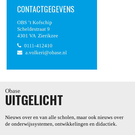
CONTACTGEGEVENS
OBS ’t Kofschip
Scheldestraat 9
4301 VA Zierikzee
0111-412410
a.volkeri@obase.nl
Obase
UITGELICHT
Nieuws over en van alle scholen, maar ook nieuws over
de onderwijssystemen, ontwikkelingen en didactiek.