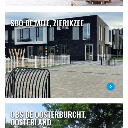
SBO DE MEIE, ZIERIKZEE
SBO DE MEIE, ZIERIKZEE
De Meie is een speciale school voor basisonderwijs. Op
onze school vangen wij kinderen op die niet verder kunnen
op de gewone basisschool. Leerlingen volgen hier een
individueel programma en doen alle dingen die ze in een
“gewone” basisschool ook doen. In heel veel opzichten
zijn wij niet anders dan de basisschool in de buurt.
LEES MEER
OBS DE OOSTERBURCHT,
OBS DE OOSTERBURCHT, OOSTERLAND
OOSTERLAND
Op De Oosterburcht is iedereen welkom. Wij hebben oog
voor ieder kind en vinden openheid, zorg en respect voor