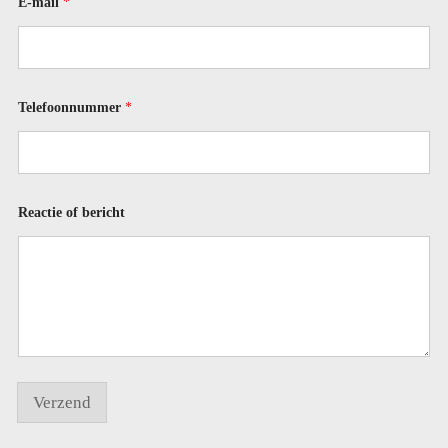
E-mail
*
*
b
e
r
i
c
h
Telefoonnummer
*
t
Reactie of bericht
Verzend