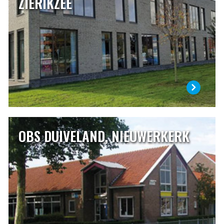
ZIERIKZEE
en voor u. U vertrouwt uw kind zo’n 8 jaar toe aan de zorg
van de juffen en meesters. Dat is een belangrijk deel van
een kinderleven. Een basisschool kies je dan ook met zorg.
LEES MEER
OBS DUIVELAND, NIEUWERKERK
OBS DUIVELAND, NIEUWERKERK
OBS Duiveland is de openbare basisschool in
Nieuwerkerk. Met respect voor de dorpscultuur werkt de
school samen met de andere school en de verenigingen en
stichtingen die in het dorp aanwezig zijn. De school wordt
bezocht door kinderen uit Nieuwerkerk en door kinderen
uit de omringende dorpen, Ouwerkerk, Sirjansland en
Oosterland.
LEES MEER