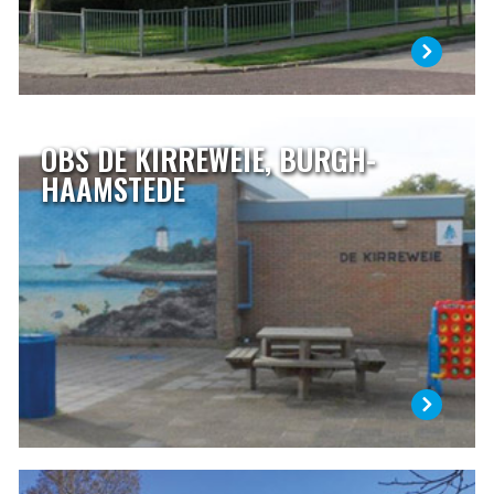
OBS DE KIRREWEIE, BURGH-
OBS DE KIRREWEIE, BURGH-HAAMSTEDE
HAAMSTEDE
Het weiland waarop in 1969 de school werd gebouwd
stond bekend onder de naam “het kirreweitje” (klein stuk
weiland). Het Schouwse woord kirretje betekent: mens, dier
of ding dat klein van stuk is. Daar komt de naam van onze
school vandaan.
LEES MEER