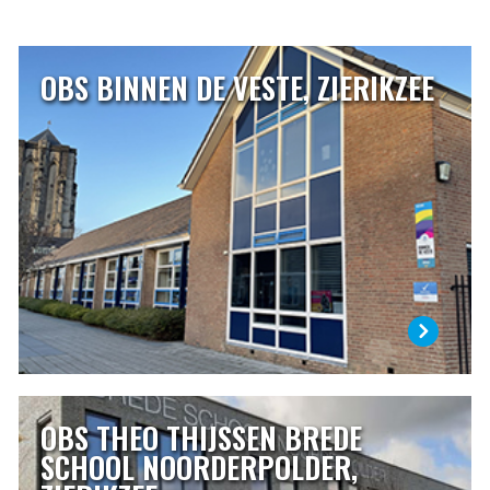
OBS BINNEN DE VESTE, ZIERIKZEE
OBS BINNEN DE VESTE, ZIERIKZEE
Dalton basisschool Binnen de Veste ligt in de binnenstad
van Zierikzee. Binnen de Veste is een daltonschool. Het
daltononderwijs is gebaseerd op de volgende
grondbeginselen: zelfstandigheid, verantwoordelijkheid,
reflectie, effectiviteit en samenwerking.
LEES MEER
OBS THEO THIJSSEN BREDE
OBS THEO THIJSSEN BREDE SCHOOL
NOORDERPOLDER, ZIERIKZEE
SCHOOL NOORDERPOLDER,
De basisschool is een stukje van je leven, voor de kinderen