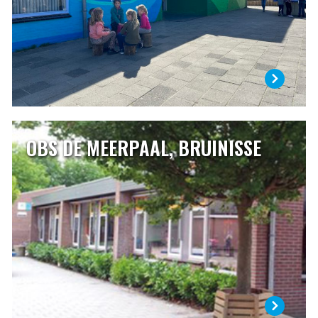
LEES MEER
OBS DE MEERPAAL, BRUINISSE
OBS DE MEERPAAL, BRUINISSE
Openbare basisschool de Meerpaal is samen met twee
andere (bijzondere) scholen gevestigd in Bruinisse.
Afgelopen jaren hebben verschillende verbouwingen
plaatsgevonden, waardoor we meer ruimte tot onze
beschikking hebben gekregen. Verder is dit schooljaar ons
schoolplein vernieuwd en veranderd.
LEES MEER