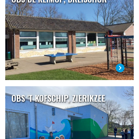
OBS De Klimop is een dorpsschool van ongeveer 75
leerlingen in Dreischor. Onze school is een openbare
school die een centrale plaats inneemt binnen de
dorpsgemeenschap. Wij staan voor samen, verbindend,
liefdevol, vol vertrouwen en met plezier! Het motto van
onze school is: ‘Zorg voor elkaar!’
LEES MEER
OBS 'T KOFSCHIP, ZIERIKZEE
OBS 'T KOFSCHIP, ZIERIKZEE
’t Kofschip geeft kinderen de ruimte, ruimte om te groeien
en te ontwikkelen. Die ruimte willen wij zeker bieden aan
onze leerlingen, maar daarnaast ook aan onszelf. Onze
school is de plek waar iedereen leert. De basisschool is een
belangrijke tijd uit het leven van kinderen, maar ook van
hun ouders.