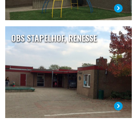
OBS STAPELHOF, RENESSE
OBS STAPELHOF, RENESSE
Onze school is gelegen in het centrum van Renesse aan de
Mauritsweg 10. Sinds enkele jaren werken wij steeds met
een leerlingaantal van rond de 80 leerlingen. We gaan er
vanuit dat met dit aantal er steeds met vier
combinatiegroepen gewerkt kan worden.
LEES MEER