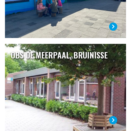
LEES MEER
OBS DE MEERPAAL, BRUINISSE
OBS DE MEERPAAL, BRUINISSE
Openbare basisschool de Meerpaal is samen met twee
andere (bijzondere) scholen gevestigd in Bruinisse.
Afgelopen jaren hebben verschillende verbouwingen
plaatsgevonden, waardoor we meer ruimte tot onze
beschikking hebben gekregen. Verder is dit schooljaar ons
schoolplein vernieuwd en veranderd.
LEES MEER