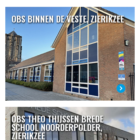
OBS BINNEN DE VESTE, ZIERIKZEE
OBS BINNEN DE VESTE, ZIERIKZEE
Dalton basisschool Binnen de Veste ligt in de binnenstad
van Zierikzee. Binnen de Veste is een daltonschool. Het
daltononderwijs is gebaseerd op de volgende
grondbeginselen: zelfstandigheid, verantwoordelijkheid,
reflectie, effectiviteit en samenwerking.
LEES MEER
OBS THEO THIJSSEN BREDE
OBS THEO THIJSSEN BREDE SCHOOL
NOORDERPOLDER, ZIERIKZEE
SCHOOL NOORDERPOLDER,
ZIERIKZEE
De basisschool is een stukje van je leven, voor de kinderen
en voor u. U vertrouwt uw kind zo’n 8 jaar toe aan de zorg