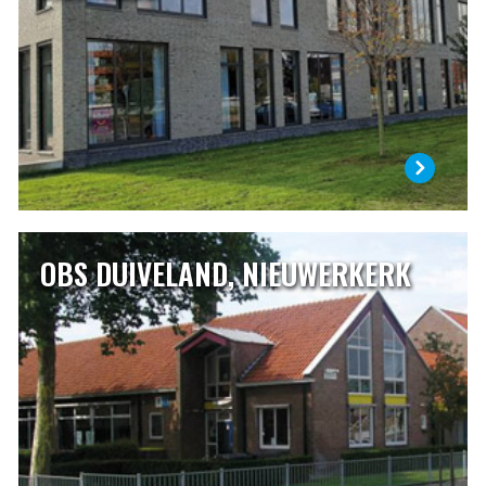
van de juffen en meesters. Dat is een belangrijk deel van
een kinderleven. Een basisschool kies je dan ook met zorg.
LEES MEER
OBS DUIVELAND, NIEUWERKERK
OBS DUIVELAND, NIEUWERKERK
OBS Duiveland is de openbare basisschool in
Nieuwerkerk. Met respect voor de dorpscultuur werkt de
school samen met de andere school en de verenigingen en
stichtingen die in het dorp aanwezig zijn. De school wordt
bezocht door kinderen uit Nieuwerkerk en door kinderen
uit de omringende dorpen, Ouwerkerk, Sirjansland en
Oosterland.
LEES MEER