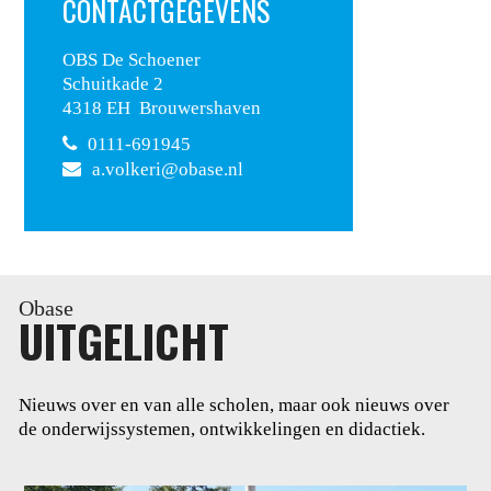
CONTACTGEGEVENS
OBS De Schoener
Schuitkade 2
4318 EH Brouwershaven
0111-691945
a.volkeri@obase.nl
Obase
UITGELICHT
Nieuws over en van alle scholen, maar ook nieuws over
de onderwijssystemen, ontwikkelingen en didactiek.