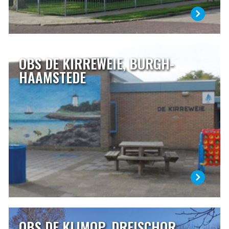
OBS DE KIRREWEIE, BURGH-
OBS DE KIRREWEIE, BURGH-HAAMSTEDE
HAAMSTEDE
Het weiland waarop in 1969 de school werd gebouwd
stond bekend onder de naam “het kirreweitje” (klein stuk
weiland). Het Schouwse woord kirretje betekent: mens, dier
of ding dat klein van stuk is. Daar komt de naam van onze
school vandaan.
LEES MEER
OBS DE KLIMOP, DREISCHOR
OBS DE KLIMOP, DREISCHOR