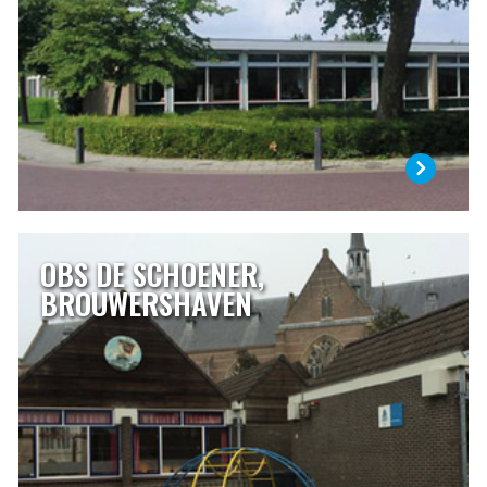
leren, maar ook hoe ons schoolteam te werk gaat.
Ons ruime schoolgebouw is gebouwd in 1972 en ligt
centraal in Oosterland.
LEES MEER
OBS DE SCHOENER,
OBS DE SCHOENER, BROUWERSHAVEN
BROUWERSHAVEN
De Schoener is een openbare school waar alle leerlingen
welkom zijn. Een uitgelezen kans om van en over elkaar te
leren.
LEES MEER