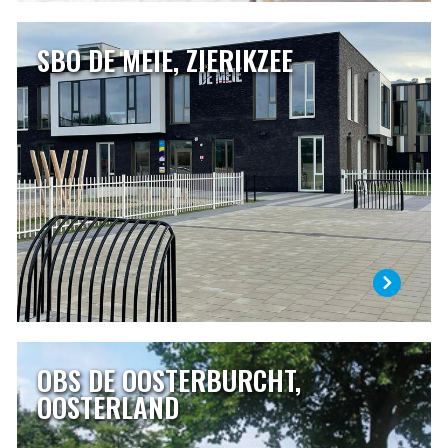
SBO DE MEIE, ZIERIKZEE
SBO DE MEIE, ZIERIKZEE
De Meie is een speciale school voor basisonderwijs. Op
onze school vangen wij kinderen op die niet verder kunnen
op de gewone basisschool. Leerlingen volgen hier een
individueel programma en doen alle dingen die ze in een
“gewone” basisschool ook doen. In heel veel opzichten
zijn wij niet anders dan de basisschool in de buurt.
LEES MEER
OBS DE OOSTERBURCHT,
OBS DE OOSTERBURCHT, OOSTERLAND
OOSTERLAND
Op De Oosterburcht is iedereen welkom. Wij hebben oog
voor ieder kind en vinden openheid, zorg en respect voor
elkaar belangrijk. Dat is niet alleen iets wat we de kinderen