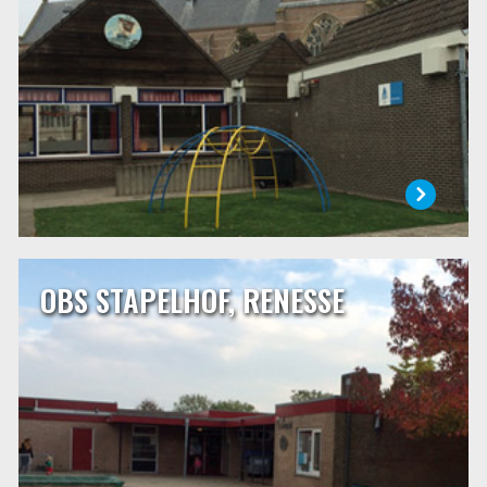
leren.
LEES MEER
OBS STAPELHOF, RENESSE
OBS STAPELHOF, RENESSE
Onze school is gelegen in het centrum van Renesse aan de
Mauritsweg 10. Sinds enkele jaren werken wij steeds met
een leerlingaantal van rond de 80 leerlingen. We gaan er
vanuit dat met dit aantal er steeds met vier
combinatiegroepen gewerkt kan worden.
LEES MEER