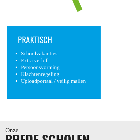
PRAKTISCH
Schoolvakanties
Extra verlof
Persoonsvorming
Klachtenregeling
Uploadportaal / veilig mailen
Onze
BREDE SCHOLEN