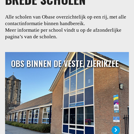
Alle scholen van Obase overzichtelijk op een rij, met alle
contactinformatie binnen handbereik.
Meer informatie per school vindt u op de afzonderlijke
pagina’s van de scholen.
OBS BINNEN DE VESTE, ZIERIKZEE
OBS BINNEN DE VESTE, ZIERIKZEE
Dalton basisschool Binnen de Veste ligt in de binnenstad
van Zierikzee. Binnen de Veste is een daltonschool. Het
daltononderwijs is gebaseerd op de volgende
grondbeginselen: zelfstandigheid, verantwoordelijkheid,
reflectie, effectiviteit en samenwerking.
LEES MEER