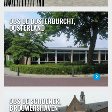
OBS DE OOSTERBURCHT,
OBS DE OOSTERBURCHT, OOSTERLAND
OOSTERLAND
Op De Oosterburcht is iedereen welkom. Wij hebben oog
voor ieder kind en vinden openheid, zorg en respect voor
elkaar belangrijk. Dat is niet alleen iets wat we de kinderen
leren, maar ook hoe ons schoolteam te werk gaat.
Ons ruime schoolgebouw is gebouwd in 1972 en ligt
centraal in Oosterland.
LEES MEER
OBS DE SCHOENER,
OBS DE SCHOENER, BROUWERSHAVEN
BROUWERSHAVEN
De Schoener is een openbare school waar alle leerlingen
welkom zijn. Een uitgelezen kans om van en over elkaar te