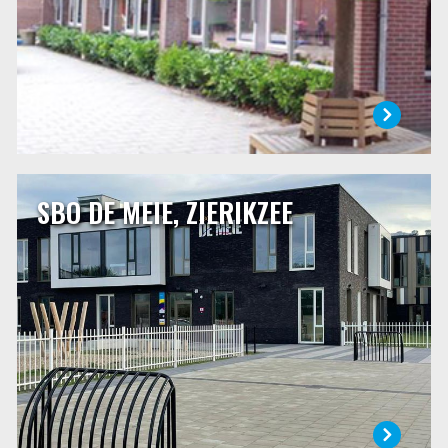
LEES MEER
SBO DE MEIE, ZIERIKZEE
SBO DE MEIE, ZIERIKZEE
De Meie is een speciale school voor basisonderwijs. Op
onze school vangen wij kinderen op die niet verder kunnen
op de gewone basisschool. Leerlingen volgen hier een
individueel programma en doen alle dingen die ze in een
“gewone” basisschool ook doen. In heel veel opzichten
zijn wij niet anders dan de basisschool in de buurt.
LEES MEER