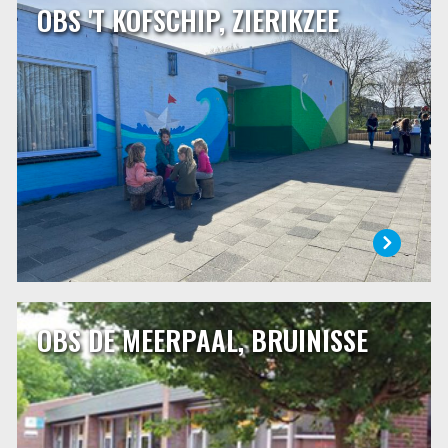
OBS 'T KOFSCHIP, ZIERIKZEE
OBS 'T KOFSCHIP, ZIERIKZEE
’t Kofschip geeft kinderen de ruimte, ruimte om te groeien
en te ontwikkelen. Die ruimte willen wij zeker bieden aan
onze leerlingen, maar daarnaast ook aan onszelf. Onze
school is de plek waar iedereen leert. De basisschool is een
belangrijke tijd uit het leven van kinderen, maar ook van
hun ouders.
LEES MEER
OBS DE MEERPAAL, BRUINISSE
OBS DE MEERPAAL, BRUINISSE
Openbare basisschool de Meerpaal is samen met twee
andere (bijzondere) scholen gevestigd in Bruinisse.
Afgelopen jaren hebben verschillende verbouwingen
plaatsgevonden, waardoor we meer ruimte tot onze
beschikking hebben gekregen. Verder is dit schooljaar ons
schoolplein vernieuwd en veranderd.