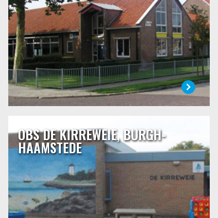
school samen met de andere school en de verenigingen en
stichtingen die in het dorp aanwezig zijn. De school wordt
bezocht door kinderen uit Nieuwerkerk en door kinderen
uit de omringende dorpen, Ouwerkerk, Sirjansland en
Oosterland.
LEES MEER
OBS DE KIRREWEIE, BURGH-
OBS DE KIRREWEIE, BURGH-HAAMSTEDE
HAAMSTEDE
Het weiland waarop in 1969 de school werd gebouwd
stond bekend onder de naam “het kirreweitje” (klein stuk
weiland). Het Schouwse woord kirretje betekent: mens, dier
of ding dat klein van stuk is. Daar komt de naam van onze
school vandaan.
LEES MEER