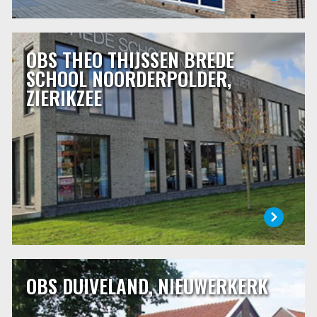
OBS THEO THIJSSEN BREDE
OBS THEO THIJSSEN BREDE SCHOOL
NOORDERPOLDER, ZIERIKZEE
SCHOOL NOORDERPOLDER,
ZIERIKZEE
De basisschool is een stukje van je leven, voor de kinderen
en voor u. U vertrouwt uw kind zo’n 8 jaar toe aan de zorg
van de juffen en meesters. Dat is een belangrijk deel van
een kinderleven. Een basisschool kies je dan ook met zorg.
LEES MEER
OBS DUIVELAND, NIEUWERKERK
OBS DUIVELAND, NIEUWERKERK
OBS Duiveland is de openbare basisschool in
Nieuwerkerk. Met respect voor de dorpscultuur werkt de