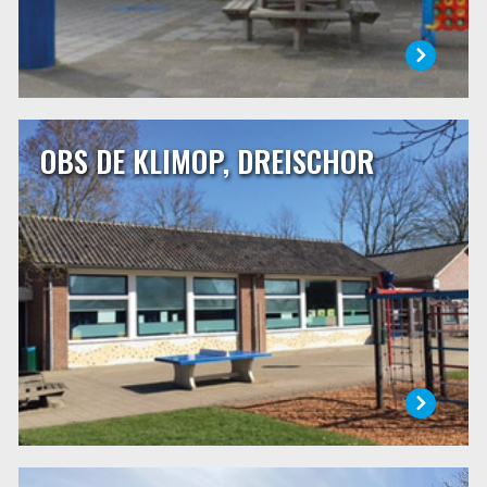
OBS DE KLIMOP, DREISCHOR
OBS DE KLIMOP, DREISCHOR
OBS De Klimop is een dorpsschool van ongeveer 75
leerlingen in Dreischor. Onze school is een openbare
school die een centrale plaats inneemt binnen de
dorpsgemeenschap. Wij staan voor samen, verbindend,
liefdevol, vol vertrouwen en met plezier! Het motto van
onze school is: ‘Zorg voor elkaar!’
LEES MEER