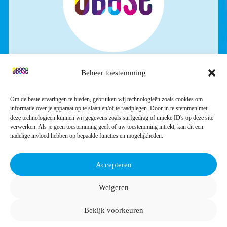
Beheer toestemming
STICHTING OBASE
Industrieweg 32
Om de beste ervaringen te bieden, gebruiken wij technologieën zoals cookies om
4301 RS Zierikzee
informatie over je apparaat op te slaan en/of te raadplegen. Door in te stemmen met
deze technologieën kunnen wij gegevens zoals surfgedrag of unieke ID's op deze site
verwerken. Als je geen toestemming geeft of uw toestemming intrekt, kan dit een
nadelige invloed hebben op bepaalde functies en mogelijkheden.
0111 418888
Accepteren
Volg ons:
Weigeren
Bekijk voorkeuren