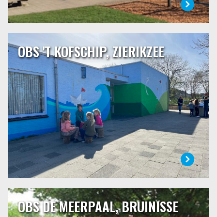
OBS 'T KOFSCHIP, ZIERIKZEE
OBS 'T KOFSCHIP, ZIERIKZEE
’t Kofschip geeft kinderen de ruimte, ruimte om te groeien
en te ontwikkelen. Die ruimte willen wij zeker bieden aan
onze leerlingen, maar daarnaast ook aan onszelf. Onze
school is de plek waar iedereen leert. De basisschool is een
belangrijke tijd uit het leven van kinderen, maar ook van
hun ouders.
LEES MEER
OBS DE MEERPAAL, BRUINISSE
OBS DE MEERPAAL, BRUINISSE
Openbare basisschool de Meerpaal is samen met twee