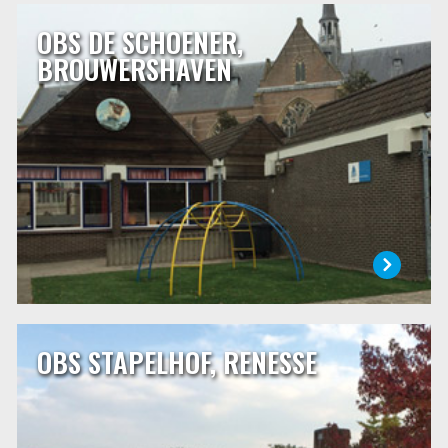
OBS DE SCHOENER,
OBS DE SCHOENER, BROUWERSHAVEN
BROUWERSHAVEN
De Schoener is een openbare school waar alle leerlingen
welkom zijn. Een uitgelezen kans om van en over elkaar te
leren.
LEES MEER
OBS STAPELHOF, RENESSE
OBS STAPELHOF, RENESSE
Onze school is gelegen in het centrum van Renesse aan de
Mauritsweg 10. Sinds enkele jaren werken wij steeds met
een leerlingaantal van rond de 80 leerlingen. We gaan er
vanuit dat met dit aantal er steeds met vier
combinatiegroepen gewerkt kan worden.