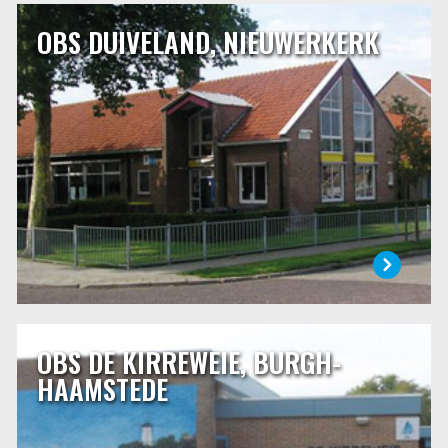
OBS DUIVELAND, NIEUWERKERK
OBS DUIVELAND, NIEUWERKERK
OBS Duiveland is de openbare basisschool in
Nieuwerkerk. Met respect voor de dorpscultuur werkt de
school samen met de andere school en de verenigingen en
stichtingen die in het dorp aanwezig zijn. De school wordt
bezocht door kinderen uit Nieuwerkerk en door kinderen
uit de omringende dorpen, Ouwerkerk, Sirjansland en
Oosterland.
LEES MEER
OBS DE KIRREWEIE, BURGH-
OBS DE KIRREWEIE, BURGH-HAAMSTEDE
HAAMSTEDE
Het weiland waarop in 1969 de school werd gebouwd
stond bekend onder de naam “het kirreweitje” (klein stuk
weiland). Het Schouwse woord kirretje betekent: mens, dier
of ding dat klein van stuk is. Daar komt de naam van onze
school vandaan.