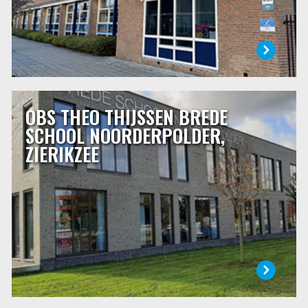
OBS THEO THIJSSEN BREDE
OBS THEO THIJSSEN BREDE SCHOOL
NOORDERPOLDER, ZIERIKZEE
SCHOOL NOORDERPOLDER,
ZIERIKZEE
De basisschool is een stukje van je leven, voor de kinderen
en voor u. U vertrouwt uw kind zo’n 8 jaar toe aan de zorg
van de juffen en meesters. Dat is een belangrijk deel van
een kinderleven. Een basisschool kies je dan ook met zorg.
LEES MEER