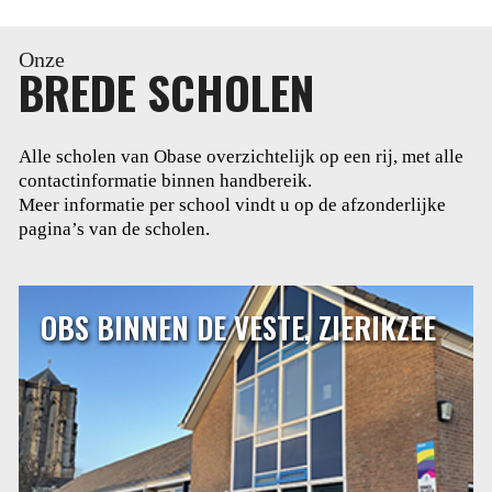
Onze
BREDE SCHOLEN
Alle scholen van Obase overzichtelijk op een rij, met alle
contactinformatie binnen handbereik.
Meer informatie per school vindt u op de afzonderlijke
pagina’s van de scholen.
OBS BINNEN DE VESTE, ZIERIKZEE
OBS BINNEN DE VESTE, ZIERIKZEE
Dalton basisschool Binnen de Veste ligt in de binnenstad
van Zierikzee. Binnen de Veste is een daltonschool. Het
daltononderwijs is gebaseerd op de volgende
grondbeginselen: zelfstandigheid, verantwoordelijkheid,
reflectie, effectiviteit en samenwerking.
LEES MEER