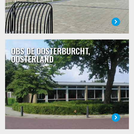
OBS DE OOSTERBURCHT,
OBS DE OOSTERBURCHT, OOSTERLAND
OOSTERLAND
Op De Oosterburcht is iedereen welkom. Wij hebben oog
voor ieder kind en vinden openheid, zorg en respect voor
elkaar belangrijk. Dat is niet alleen iets wat we de kinderen
leren, maar ook hoe ons schoolteam te werk gaat.
Ons ruime schoolgebouw is gebouwd in 1972 en ligt
centraal in Oosterland.
LEES MEER