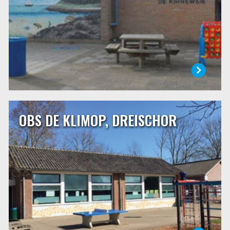
LEES MEER
OBS DE KLIMOP, DREISCHOR
OBS DE KLIMOP, DREISCHOR
OBS De Klimop is een dorpsschool van ongeveer 75
leerlingen in Dreischor. Onze school is een openbare
school die een centrale plaats inneemt binnen de
dorpsgemeenschap. Wij staan voor samen, verbindend,
liefdevol, vol vertrouwen en met plezier! Het motto van
onze school is: ‘Zorg voor elkaar!’
LEES MEER