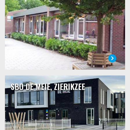
andere (bijzondere) scholen gevestigd in Bruinisse.
Afgelopen jaren hebben verschillende verbouwingen
plaatsgevonden, waardoor we meer ruimte tot onze
beschikking hebben gekregen. Verder is dit schooljaar ons
schoolplein vernieuwd en veranderd.
LEES MEER
SBO DE MEIE, ZIERIKZEE
SBO DE MEIE, ZIERIKZEE
De Meie is een speciale school voor basisonderwijs. Op
onze school vangen wij kinderen op die niet verder kunnen
op de gewone basisschool. Leerlingen volgen hier een
individueel programma en doen alle dingen die ze in een
“gewone” basisschool ook doen. In heel veel opzichten
zijn wij niet anders dan de basisschool in de buurt.
LEES MEER