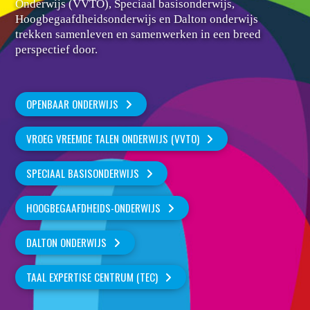
Onderwijs (VVTO), Speciaal basisonderwijs,
Hoogbegaafdheidsonderwijs en Dalton onderwijs
trekken samenleven en samenwerken in een breed
perspectief door.
OPENBAAR ONDERWIJS
VROEG VREEMDE TALEN ONDERWIJS (VVTO)
SPECIAAL BASISONDERWIJS
HOOGBEGAAFDHEIDS-ONDERWIJS
DALTON ONDERWIJS
TAAL EXPERTISE CENTRUM (TEC)