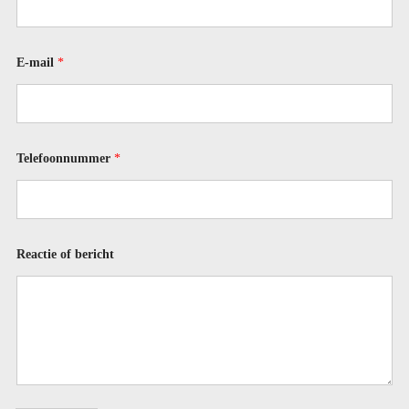
*
E-mail
*
N
a
a
m
*
Telefoonnummer
*
Reactie of bericht