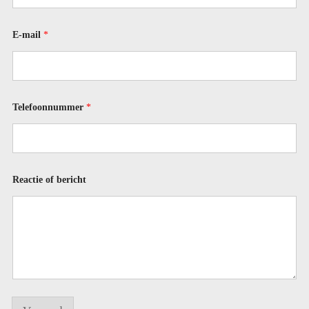
m
a
i
E-mail
*
l
Telefoonnummer
*
Reactie of bericht