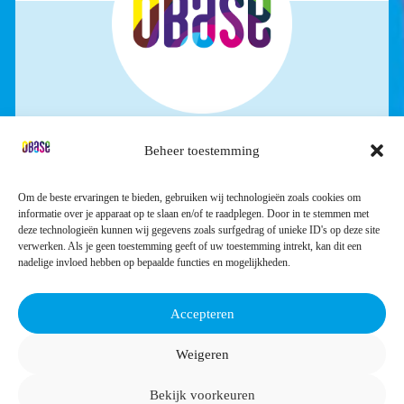
Beheer toestemming
STICHTING OBASE
Industrieweg 32
Om de beste ervaringen te bieden, gebruiken wij technologieën zoals cookies om
4301 RS Zierikzee
informatie over je apparaat op te slaan en/of te raadplegen. Door in te stemmen met
deze technologieën kunnen wij gegevens zoals surfgedrag of unieke ID's op deze site
verwerken. Als je geen toestemming geeft of uw toestemming intrekt, kan dit een
nadelige invloed hebben op bepaalde functies en mogelijkheden.
0111 418888
Accepteren
Volg ons:
Weigeren
Bekijk voorkeuren