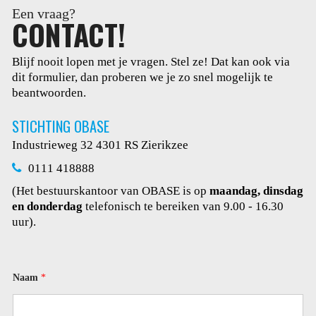
Een vraag?
CONTACT!
Blijf nooit lopen met je vragen. Stel ze! Dat kan ook via
dit
formulier, dan proberen we je zo snel mogelijk te
beantwoorden.
STICHTING OBASE
Industrieweg 32
4301 RS Zierikzee
0111 418888
(Het bestuurskantoor van OBASE is op
maandag, dinsdag
en donderdag
telefonisch te bereiken van 9.00 - 16.30
uur).
*
Naam
*
o
f
E
-