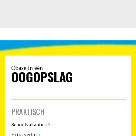
m
m
e
r
N
a
a
m
Obase in één
OOGOPSLAG
PRAKTISCH
Schoolvakanties
Extra verlof