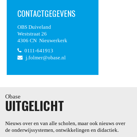
CONTACTGEGEVENS
OBS Duiveland
Weststraat 26
4306 CN Nieuwerkerk
0111-641913
j.folmer@obase.nl
Obase
UITGELICHT
Nieuws over en van alle scholen, maar ook nieuws over
de onderwijssystemen, ontwikkelingen en didactiek.