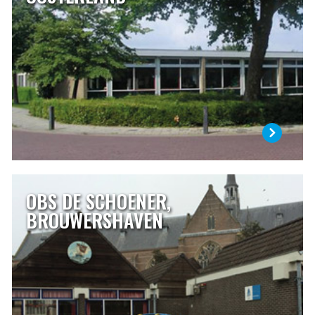
voor ieder kind en vinden openheid, zorg en respect voor
elkaar belangrijk. Dat is niet alleen iets wat we de kinderen
leren, maar ook hoe ons schoolteam te werk gaat.
Ons ruime schoolgebouw is gebouwd in 1972 en ligt
centraal in Oosterland.
LEES MEER
OBS DE SCHOENER,
OBS DE SCHOENER, BROUWERSHAVEN
BROUWERSHAVEN
De Schoener is een openbare school waar alle leerlingen
welkom zijn. Een uitgelezen kans om van en over elkaar te
leren.
LEES MEER