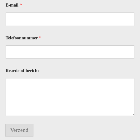
E-mail
*
Telefoonnummer
*
N
Reactie of bericht
a
a
m
T
e
l
e
f
o
o
n
Verzend
n
u