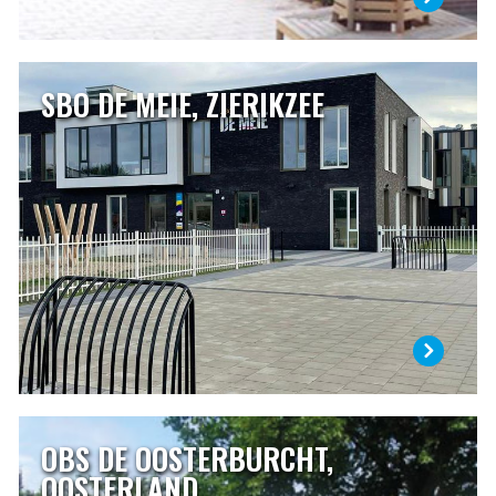
SBO DE MEIE, ZIERIKZEE
SBO DE MEIE, ZIERIKZEE
De Meie is een speciale school voor basisonderwijs. Op
onze school vangen wij kinderen op die niet verder kunnen
op de gewone basisschool. Leerlingen volgen hier een
individueel programma en doen alle dingen die ze in een
“gewone” basisschool ook doen. In heel veel opzichten
zijn wij niet anders dan de basisschool in de buurt.
LEES MEER
OBS DE OOSTERBURCHT,
OBS DE OOSTERBURCHT, OOSTERLAND
OOSTERLAND
Op De Oosterburcht is iedereen welkom. Wij hebben oog