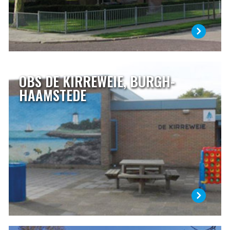
LEES MEER
OBS DE KIRREWEIE, BURGH-
OBS DE KIRREWEIE, BURGH-HAAMSTEDE
HAAMSTEDE
Het weiland waarop in 1969 de school werd gebouwd
stond bekend onder de naam “het kirreweitje” (klein stuk
weiland). Het Schouwse woord kirretje betekent: mens, dier
of ding dat klein van stuk is. Daar komt de naam van onze
school vandaan.
LEES MEER