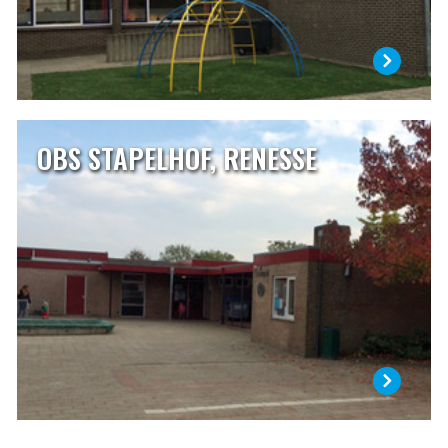
OBS STAPELHOF, RENESSE
OBS STAPELHOF, RENESSE
Onze school is gelegen in het centrum van Renesse aan de
Mauritsweg 10. Sinds enkele jaren werken wij steeds met
een leerlingaantal van rond de 80 leerlingen. We gaan er
vanuit dat met dit aantal er steeds met vier
combinatiegroepen gewerkt kan worden.
LEES MEER