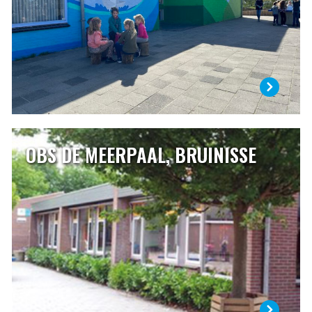
hun ouders.
LEES MEER
OBS DE MEERPAAL, BRUINISSE
OBS DE MEERPAAL, BRUINISSE
Openbare basisschool de Meerpaal is samen met twee
andere (bijzondere) scholen gevestigd in Bruinisse.
Afgelopen jaren hebben verschillende verbouwingen
plaatsgevonden, waardoor we meer ruimte tot onze
beschikking hebben gekregen. Verder is dit schooljaar ons
schoolplein vernieuwd en veranderd.
LEES MEER