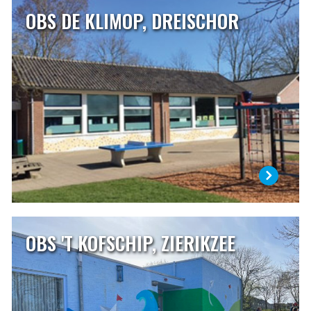
OBS DE KLIMOP, DREISCHOR
OBS DE KLIMOP, DREISCHOR
OBS De Klimop is een dorpsschool van ongeveer 75
leerlingen in Dreischor. Onze school is een openbare
school die een centrale plaats inneemt binnen de
dorpsgemeenschap. Wij staan voor samen, verbindend,
liefdevol, vol vertrouwen en met plezier! Het motto van
onze school is: ‘Zorg voor elkaar!’
LEES MEER
OBS 'T KOFSCHIP, ZIERIKZEE
OBS 'T KOFSCHIP, ZIERIKZEE
’t Kofschip geeft kinderen de ruimte, ruimte om te groeien
en te ontwikkelen. Die ruimte willen wij zeker bieden aan
onze leerlingen, maar daarnaast ook aan onszelf. Onze
school is de plek waar iedereen leert. De basisschool is een
belangrijke tijd uit het leven van kinderen, maar ook van