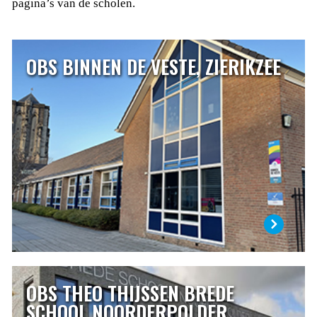
pagina’s van de scholen.
OBS BINNEN DE VESTE, ZIERIKZEE
OBS BINNEN DE VESTE, ZIERIKZEE
Dalton basisschool Binnen de Veste ligt in de binnenstad
van Zierikzee. Binnen de Veste is een daltonschool. Het
daltononderwijs is gebaseerd op de volgende
grondbeginselen: zelfstandigheid, verantwoordelijkheid,
reflectie, effectiviteit en samenwerking.
LEES MEER
OBS THEO THIJSSEN BREDE
OBS THEO THIJSSEN BREDE SCHOOL
NOORDERPOLDER, ZIERIKZEE
SCHOOL NOORDERPOLDER,