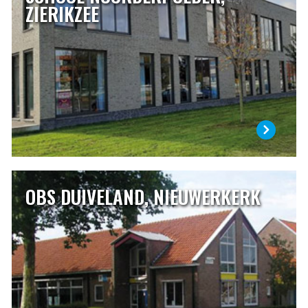
ZIERIKZEE
De basisschool is een stukje van je leven, voor de kinderen
en voor u. U vertrouwt uw kind zo’n 8 jaar toe aan de zorg
van de juffen en meesters. Dat is een belangrijk deel van
een kinderleven. Een basisschool kies je dan ook met zorg.
LEES MEER
OBS DUIVELAND, NIEUWERKERK
OBS DUIVELAND, NIEUWERKERK
OBS Duiveland is de openbare basisschool in
Nieuwerkerk. Met respect voor de dorpscultuur werkt de
school samen met de andere school en de verenigingen en
stichtingen die in het dorp aanwezig zijn. De school wordt
bezocht door kinderen uit Nieuwerkerk en door kinderen
uit de omringende dorpen, Ouwerkerk, Sirjansland en
Oosterland.