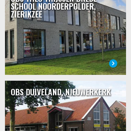
NOORDERPOLDER, ZIERIKZEE
SCHOOL NOORDERPOLDER,
ZIERIKZEE
De basisschool is een stukje van je leven, voor de kinderen
en voor u. U vertrouwt uw kind zo’n 8 jaar toe aan de zorg
van de juffen en meesters. Dat is een belangrijk deel van
een kinderleven. Een basisschool kies je dan ook met zorg.
LEES MEER
OBS DUIVELAND, NIEUWERKERK
OBS DUIVELAND, NIEUWERKERK
OBS Duiveland is de openbare basisschool in
Nieuwerkerk. Met respect voor de dorpscultuur werkt de
school samen met de andere school en de verenigingen en
stichtingen die in het dorp aanwezig zijn. De school wordt
bezocht door kinderen uit Nieuwerkerk en door kinderen
uit de omringende dorpen, Ouwerkerk, Sirjansland en
Oosterland.