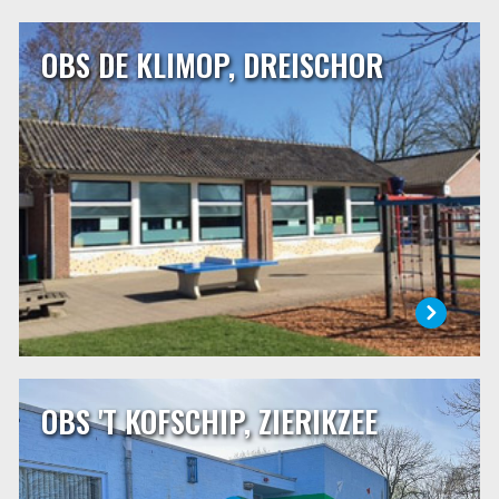
OBS DE KLIMOP, DREISCHOR
OBS DE KLIMOP, DREISCHOR
OBS De Klimop is een dorpsschool van ongeveer 75
leerlingen in Dreischor. Onze school is een openbare
school die een centrale plaats inneemt binnen de
dorpsgemeenschap. Wij staan voor samen, verbindend,
liefdevol, vol vertrouwen en met plezier! Het motto van
onze school is: ‘Zorg voor elkaar!’
LEES MEER
OBS 'T KOFSCHIP, ZIERIKZEE
OBS 'T KOFSCHIP, ZIERIKZEE
’t Kofschip geeft kinderen de ruimte, ruimte om te groeien
en te ontwikkelen. Die ruimte willen wij zeker bieden aan
onze leerlingen, maar daarnaast ook aan onszelf. Onze
school is de plek waar iedereen leert. De basisschool is een