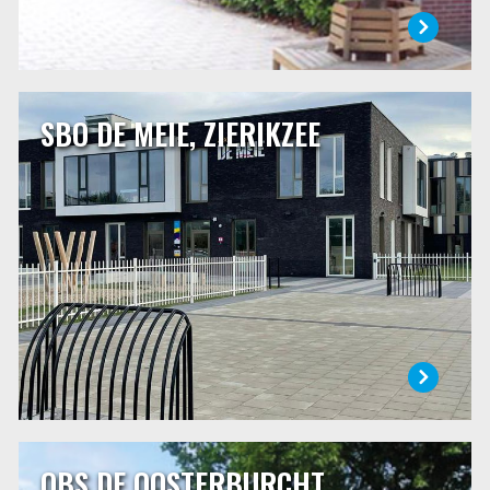
SBO DE MEIE, ZIERIKZEE
SBO DE MEIE, ZIERIKZEE
De Meie is een speciale school voor basisonderwijs. Op
onze school vangen wij kinderen op die niet verder kunnen
op de gewone basisschool. Leerlingen volgen hier een
individueel programma en doen alle dingen die ze in een
“gewone” basisschool ook doen. In heel veel opzichten
zijn wij niet anders dan de basisschool in de buurt.
LEES MEER
OBS DE OOSTERBURCHT,
OBS DE OOSTERBURCHT, OOSTERLAND