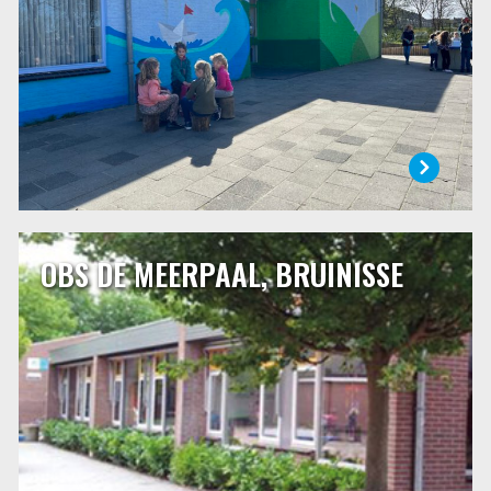
belangrijke tijd uit het leven van kinderen, maar ook van
hun ouders.
LEES MEER
OBS DE MEERPAAL, BRUINISSE
OBS DE MEERPAAL, BRUINISSE
Openbare basisschool de Meerpaal is samen met twee
andere (bijzondere) scholen gevestigd in Bruinisse.
Afgelopen jaren hebben verschillende verbouwingen
plaatsgevonden, waardoor we meer ruimte tot onze
beschikking hebben gekregen. Verder is dit schooljaar ons
schoolplein vernieuwd en veranderd.
LEES MEER