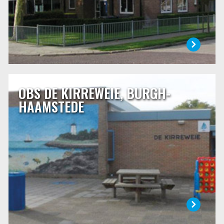
LEES MEER
OBS DE KIRREWEIE, BURGH-
OBS DE KIRREWEIE, BURGH-HAAMSTEDE
HAAMSTEDE
Het weiland waarop in 1969 de school werd gebouwd
stond bekend onder de naam “het kirreweitje” (klein stuk
weiland). Het Schouwse woord kirretje betekent: mens, dier
of ding dat klein van stuk is. Daar komt de naam van onze
school vandaan.
LEES MEER