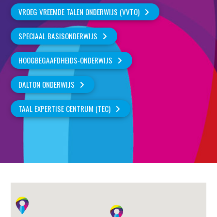
VROEG VREEMDE TALEN ONDERWIJS (VVTO)
SPECIAAL BASISONDERWIJS
HOOGBEGAAFDHEIDS-ONDERWIJS
DALTON ONDERWIJS
TAAL EXPERTISE CENTRUM (TEC)