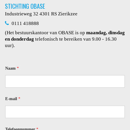
STICHTING OBASE
Industrieweg 32
4301 RS Zierikzee
0111 418888
(Het bestuurskantoor van OBASE is op
maandag, dinsdag
en donderdag
telefonisch te bereiken van 9.00 - 16.30
uur).
T
Naam
*
e
l
e
f
o
o
n
E-mail
*
n
u
m
m
e
r
Telefoonnummer
*