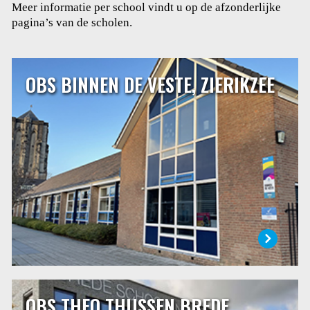
Meer informatie per school vindt u op de afzonderlijke
pagina’s van de scholen.
OBS BINNEN DE VESTE, ZIERIKZEE
OBS BINNEN DE VESTE, ZIERIKZEE
Dalton basisschool Binnen de Veste ligt in de binnenstad
van Zierikzee. Binnen de Veste is een daltonschool. Het
daltononderwijs is gebaseerd op de volgende
grondbeginselen: zelfstandigheid, verantwoordelijkheid,
reflectie, effectiviteit en samenwerking.
LEES MEER
OBS THEO THIJSSEN BREDE
OBS THEO THIJSSEN BREDE SCHOOL