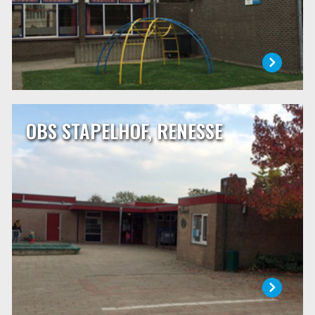
OBS STAPELHOF, RENESSE
OBS STAPELHOF, RENESSE
Onze school is gelegen in het centrum van Renesse aan de
Mauritsweg 10. Sinds enkele jaren werken wij steeds met
een leerlingaantal van rond de 80 leerlingen. We gaan er
vanuit dat met dit aantal er steeds met vier
combinatiegroepen gewerkt kan worden.
LEES MEER