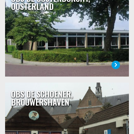
OOSTERLAND
Op De Oosterburcht is iedereen welkom. Wij hebben oog
voor ieder kind en vinden openheid, zorg en respect voor
elkaar belangrijk. Dat is niet alleen iets wat we de kinderen
leren, maar ook hoe ons schoolteam te werk gaat.
Ons ruime schoolgebouw is gebouwd in 1972 en ligt
centraal in Oosterland.
LEES MEER
OBS DE SCHOENER,
OBS DE SCHOENER, BROUWERSHAVEN
BROUWERSHAVEN
De Schoener is een openbare school waar alle leerlingen
welkom zijn. Een uitgelezen kans om van en over elkaar te
leren.
LEES MEER