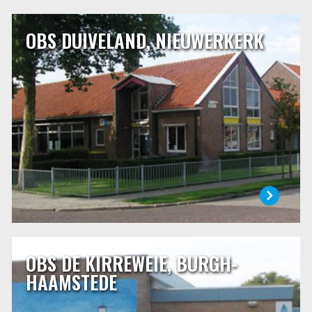
OBS DUIVELAND, NIEUWERKERK
OBS DUIVELAND, NIEUWERKERK
OBS Duiveland is de openbare basisschool in
Nieuwerkerk. Met respect voor de dorpscultuur werkt de
school samen met de andere school en de verenigingen en
stichtingen die in het dorp aanwezig zijn. De school wordt
bezocht door kinderen uit Nieuwerkerk en door kinderen
uit de omringende dorpen, Ouwerkerk, Sirjansland en
Oosterland.
LEES MEER
OBS DE KIRREWEIE, BURGH-
OBS DE KIRREWEIE, BURGH-HAAMSTEDE
HAAMSTEDE
Het weiland waarop in 1969 de school werd gebouwd
stond bekend onder de naam “het kirreweitje” (klein stuk
weiland). Het Schouwse woord kirretje betekent: mens, dier
of ding dat klein van stuk is. Daar komt de naam van onze