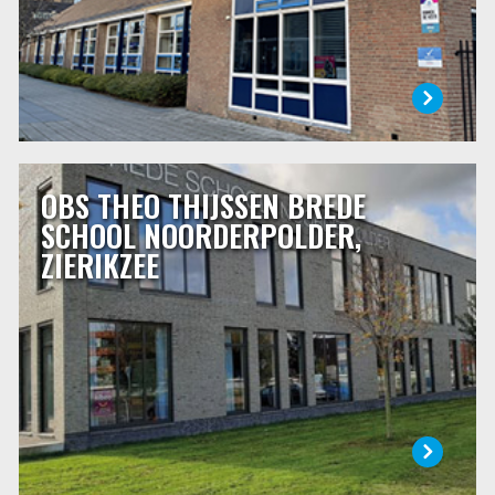
OBS THEO THIJSSEN BREDE
OBS THEO THIJSSEN BREDE SCHOOL
NOORDERPOLDER, ZIERIKZEE
SCHOOL NOORDERPOLDER,
ZIERIKZEE
De basisschool is een stukje van je leven, voor de kinderen
en voor u. U vertrouwt uw kind zo’n 8 jaar toe aan de zorg
van de juffen en meesters. Dat is een belangrijk deel van
een kinderleven. Een basisschool kies je dan ook met zorg.
LEES MEER