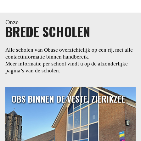
Onze
BREDE SCHOLEN
Alle scholen van Obase overzichtelijk op een rij, met alle
contactinformatie binnen handbereik.
Meer informatie per school vindt u op de afzonderlijke
pagina’s van de scholen.
OBS BINNEN DE VESTE, ZIERIKZEE
OBS BINNEN DE VESTE, ZIERIKZEE
Dalton basisschool Binnen de Veste ligt in de binnenstad
van Zierikzee. Binnen de Veste is een daltonschool. Het
daltononderwijs is gebaseerd op de volgende
grondbeginselen: zelfstandigheid, verantwoordelijkheid,
reflectie, effectiviteit en samenwerking.
LEES MEER