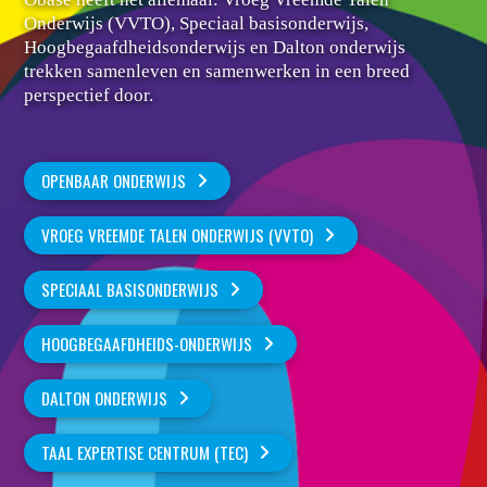
Onderwijs (VVTO), Speciaal basisonderwijs,
Hoogbegaafdheidsonderwijs en Dalton onderwijs
trekken samenleven en samenwerken in een breed
perspectief door.
OPENBAAR ONDERWIJS
VROEG VREEMDE TALEN ONDERWIJS (VVTO)
SPECIAAL BASISONDERWIJS
HOOGBEGAAFDHEIDS-ONDERWIJS
DALTON ONDERWIJS
TAAL EXPERTISE CENTRUM (TEC)