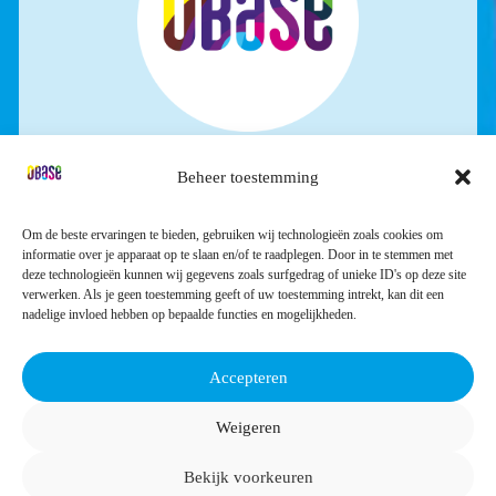
Beheer toestemming
STICHTING OBASE
Industrieweg 32
Om de beste ervaringen te bieden, gebruiken wij technologieën zoals cookies om
4301 RS Zierikzee
informatie over je apparaat op te slaan en/of te raadplegen. Door in te stemmen met
deze technologieën kunnen wij gegevens zoals surfgedrag of unieke ID's op deze site
verwerken. Als je geen toestemming geeft of uw toestemming intrekt, kan dit een
nadelige invloed hebben op bepaalde functies en mogelijkheden.
0111 418888
Accepteren
Volg ons:
Weigeren
Bekijk voorkeuren