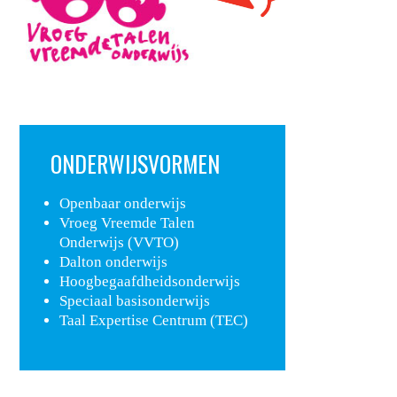
ONDERWIJSVORMEN
Openbaar onderwijs
Vroeg Vreemde Talen
Onderwijs (VVTO)
Dalton onderwijs
Hoogbegaafdheidsonderwijs
Speciaal basisonderwijs
Taal Expertise Centrum (TEC)