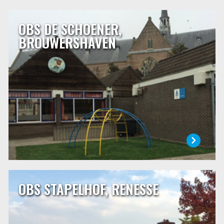
OBS DE SCHOENER,
OBS DE SCHOENER, BROUWERSHAVEN
BROUWERSHAVEN
De Schoener is een openbare school waar alle leerlingen
welkom zijn. Een uitgelezen kans om van en over elkaar te
leren.
LEES MEER
OBS STAPELHOF, RENESSE
OBS STAPELHOF, RENESSE
Onze school is gelegen in het centrum van Renesse aan de
Mauritsweg 10. Sinds enkele jaren werken wij steeds met
een leerlingaantal van rond de 80 leerlingen. We gaan er
vanuit dat met dit aantal er steeds met vier