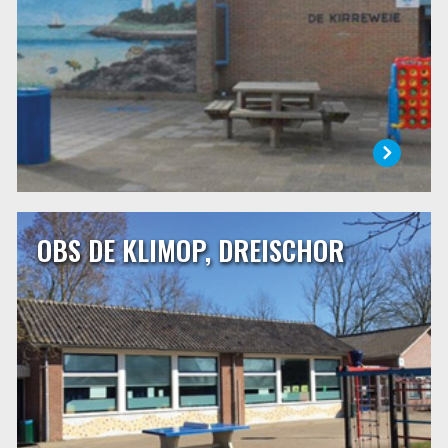
school vandaan.
LEES MEER
OBS DE KLIMOP, DREISCHOR
OBS DE KLIMOP, DREISCHOR
OBS De Klimop is een dorpsschool van ongeveer 75
leerlingen in Dreischor. Onze school is een openbare
school die een centrale plaats inneemt binnen de
dorpsgemeenschap. Wij staan voor samen, verbindend,
liefdevol, vol vertrouwen en met plezier! Het motto van
onze school is: ‘Zorg voor elkaar!’
LEES MEER