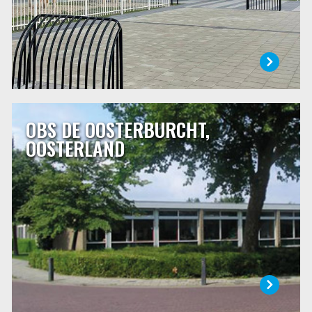
LEES MEER
OBS DE OOSTERBURCHT,
OBS DE OOSTERBURCHT, OOSTERLAND
OOSTERLAND
Op De Oosterburcht is iedereen welkom. Wij hebben oog
voor ieder kind en vinden openheid, zorg en respect voor
elkaar belangrijk. Dat is niet alleen iets wat we de kinderen
leren, maar ook hoe ons schoolteam te werk gaat.
Ons ruime schoolgebouw is gebouwd in 1972 en ligt
centraal in Oosterland.
LEES MEER