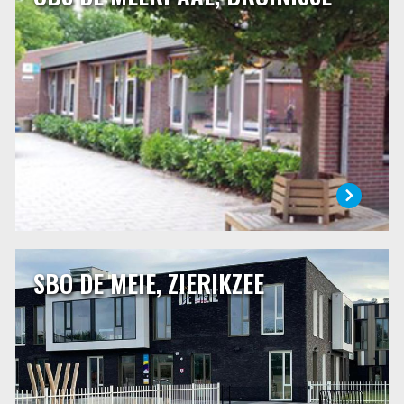
Openbare basisschool de Meerpaal is samen met twee
andere (bijzondere) scholen gevestigd in Bruinisse.
Afgelopen jaren hebben verschillende verbouwingen
plaatsgevonden, waardoor we meer ruimte tot onze
beschikking hebben gekregen. Verder is dit schooljaar ons
schoolplein vernieuwd en veranderd.
LEES MEER
SBO DE MEIE, ZIERIKZEE
SBO DE MEIE, ZIERIKZEE
De Meie is een speciale school voor basisonderwijs. Op
onze school vangen wij kinderen op die niet verder kunnen
op de gewone basisschool. Leerlingen volgen hier een
individueel programma en doen alle dingen die ze in een
“gewone” basisschool ook doen. In heel veel opzichten
zijn wij niet anders dan de basisschool in de buurt.