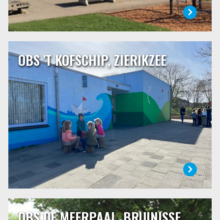
OBS 'T KOFSCHIP, ZIERIKZEE
OBS 'T KOFSCHIP, ZIERIKZEE
’t Kofschip geeft kinderen de ruimte, ruimte om te groeien
en te ontwikkelen. Die ruimte willen wij zeker bieden aan
onze leerlingen, maar daarnaast ook aan onszelf. Onze
school is de plek waar iedereen leert. De basisschool is een
belangrijke tijd uit het leven van kinderen, maar ook van
hun ouders.
LEES MEER
OBS DE MEERPAAL, BRUINISSE
OBS DE MEERPAAL, BRUINISSE