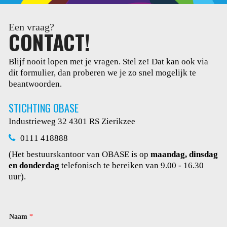
Een vraag?
CONTACT!
Blijf nooit lopen met je vragen. Stel ze! Dat kan ook via
dit
formulier, dan proberen we je zo snel mogelijk te
beantwoorden.
STICHTING OBASE
Industrieweg 32
4301 RS Zierikzee
0111 418888
(Het bestuurskantoor van OBASE is op
maandag, dinsdag
en donderdag
telefonisch te bereiken van 9.00 - 16.30
uur).
R
Naam
*
e
a