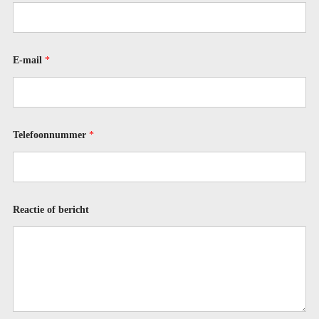
c
t
i
e
E
E-mail
*
-
m
a
i
l
o
Telefoonnummer
*
f
Reactie of bericht